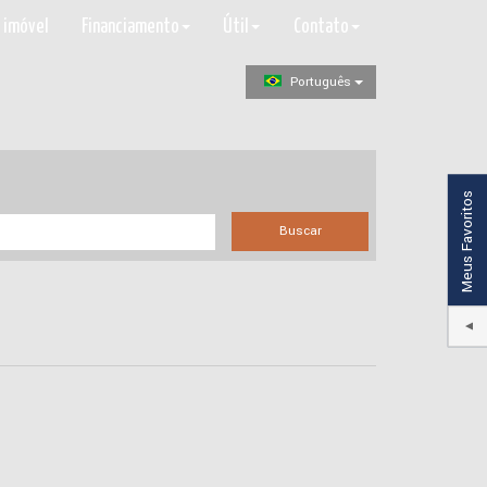
 imóvel
Financiamento
Útil
Contato
Português
Meus Favoritos
Buscar