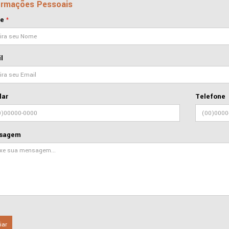
ormações Pessoais
e
*
l
lar
Telefone
sagem
iar