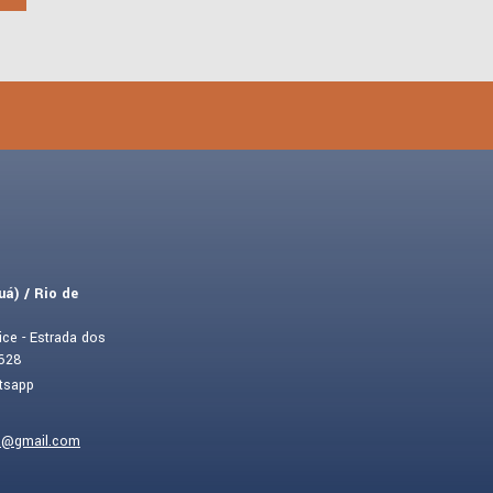
á) / Rio de
ce - Estrada dos
 628
ria@gmail.com