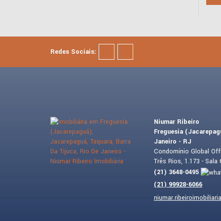
Redes Sociais:
Niumar Ribeiro
Freguesia (Jacarepagu
Janeiro - RJ
Condomínio Global Offi
Três Rios, 1.173 - Sala
(
21
)
3648-0495
(
21
)
99928-6066
niumar.ribeiroimobilia