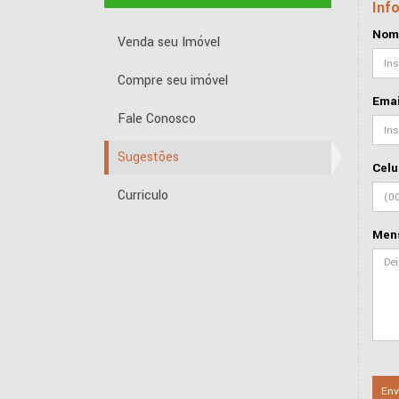
Inf
Nom
Venda seu Imóvel
Compre seu imóvel
Emai
Fale Conosco
Sugestões
Celu
Curriculo
Men
Env