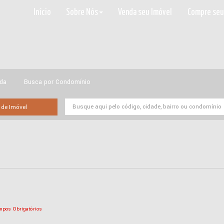
Início
Sobre Nós
Venda seu Imóvel
Compre seu
ada
Busca por Condomínio
mpos Obrigatórios