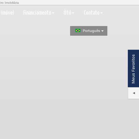
o Imobiliária
 imóvel
Financiamento
Útil
Contato
Português
Meus Favoritos