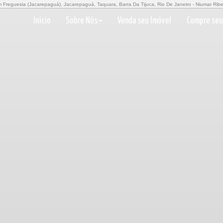
em Freguesia (Jacarepaguá), Jacarepaguá, Taquara, Barra Da Tijuca, Rio De Janeiro - Niumar Ribeir
Início
Sobre Nós
Venda seu Imóvel
Compre seu