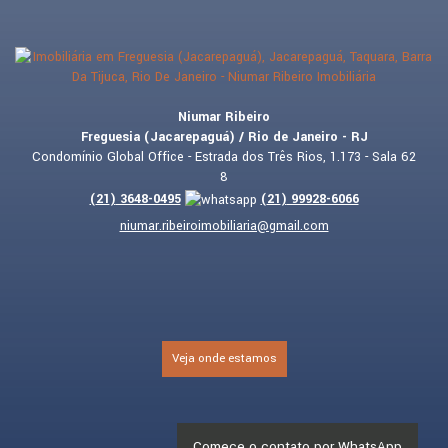
Niumar Ribeiro
Freguesia (Jacarepaguá) / Rio de Janeiro - RJ
Condomínio Global Office - Estrada dos Três Rios, 1.173 - Sala 62
8
(
21
)
3648-0495
(
21
)
99928-6066
niumar.ribeiroimobiliaria@gmail.com
Veja onde estamos
Comece o contato por WhatsApp