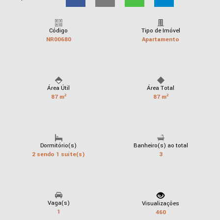
Código
Tipo de Imóvel
NR00680
Apartamento
Área Útil
Área Total
87 m²
87 m²
Dormitório(s)
Banheiro(s) ao total
2 sendo 1 suíte(s)
3
Vaga(s)
Visualizações
1
460