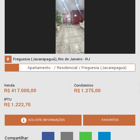
Freguesia (Jacarepaguá), Rio de Janeiro - RJ
Apartamento : / Residencial / Freguesia (Jacarepaguá)
Venda
Condomínio
R$
417.000,00
R$
1.275,00
IPTU
R$
1.222,70
SOLICITE INFORMAÇÕES
FAVORITOS
Compartilhar: