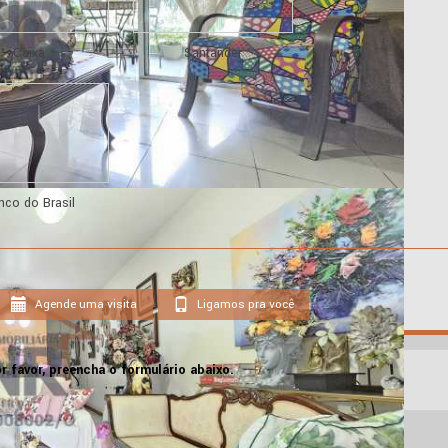
Caixa
Santander
nco do Brasil
Agende uma visita
Ligamos pra você
r favor, preencha o formulário abaixo.