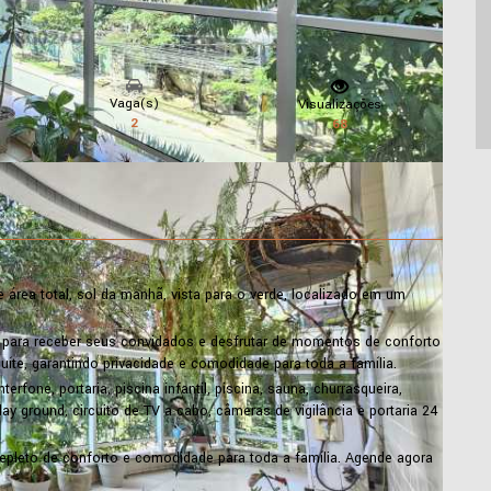
Vaga(s)
Visualizações
2
68
área total, sol da manhã, vista para o verde, localizado em um
a para receber seus convidados e desfrutar de momentos de conforto
uíte, garantindo privacidade e comodidade para toda a família.
rfone, portaria, piscina infantil, piscina, sauna, churrasqueira,
lay ground, circuito de TV a cabo, câmeras de vigilância e portaria 24
pleto de conforto e comodidade para toda a família. Agende agora