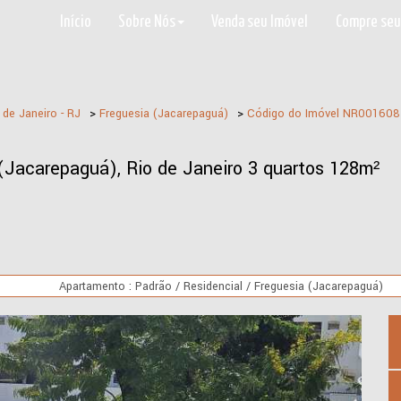
Início
Sobre Nós
Venda seu Imóvel
Compre seu
 de Janeiro - RJ
>
Freguesia (Jacarepaguá)
>
Código do Imóvel
NR001608
Jacarepaguá), Rio de Janeiro 3 quartos 128m²
Apartamento : Padrão / Residencial / Freguesia (Jacarepaguá)