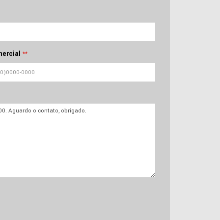
ercial
**