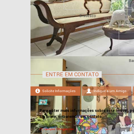
Bradesco
Ba
ENTRE EM CONTATO
Solicite Informações
Indique a um Amigo
Para obter mais informações sobre este imóvel, po
Em breve, entraremos em contato
(*) Campos Obrigatórios