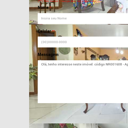
(**) Pelo menos 1 campo deve ser preenchido
Nome
*
Celular
**
Mensagem