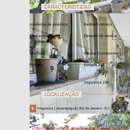
CARACTERÍSTICAS
Academia de ginástica
Banheiro serviço
Churrasqueira
Elevador de serviço
(Condomínio)
Interfone
Piscina (Condomínio)
Portaria
Portaria 24h
Sauna (Condomínio)
Segurança 24h
LOCALIZAÇÃO
Freguesia (Jacarepaguá), Rio de Janeiro - RJ
* ATENÇÃO! O mapa não reflete a localização exata do imóvel.