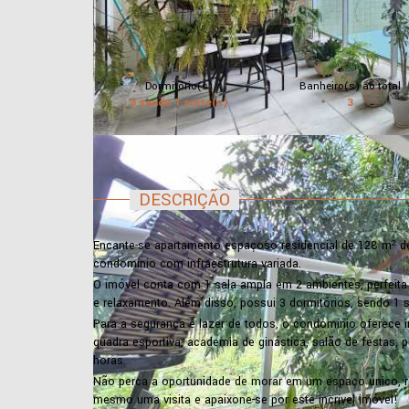
Dormitório(s)
Banheiro(s) ao total
3 sendo 1 suíte(s)
3
DESCRIÇÃO
Encante-se apartamento espaçoso residencial de 128 m² de 
condomínio com infraestrutura variada.
O imóvel conta com 1 sala ampla em 2 ambientes, perfeit
e relaxamento. Além disso, possui 3 dormitórios, sendo 1 s
Para a segurança e lazer de todos, o condomínio oferece inte
quadra esportiva, academia de ginástica, salão de festas, p
horas.
Não perca a oportunidade de morar em um espaço único, re
mesmo uma visita e apaixone-se por este incrível imóvel!