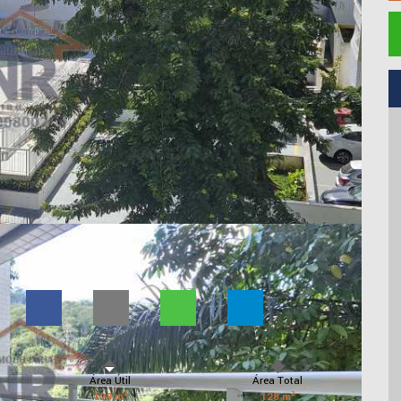
Área Útil
Área Total
128 m²
128 m²