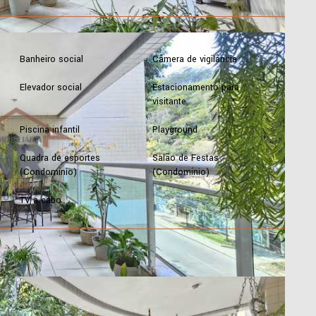
Banheiro social
Câmera de vigilância
Elevador social
Estacionamento para
visitante
Piscina infantil
Playground
Quadra de esportes
Salão de Festas
(Condomínio)
(Condomínio)
TV a cabo