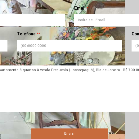
Email
*
Telefone
Com
**
Enviar