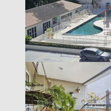
Compartilhar:
Código
Tipo de Imóvel
NR001608
Apartamento Padrão