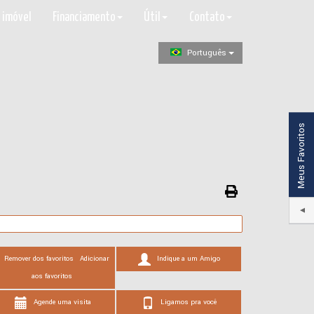
 imóvel
Financiamento
Útil
Contato
Português
Meus Favoritos
Remover dos favoritos
Adicionar
Indique a um Amigo
aos favoritos
Agende uma visita
Ligamos pra você