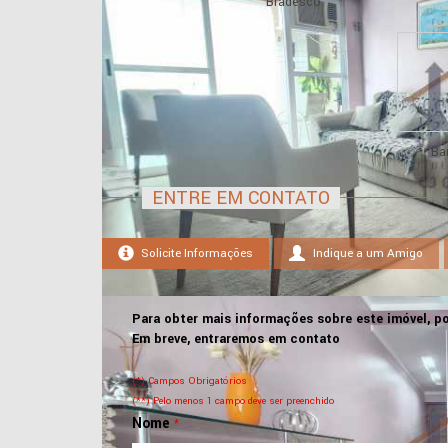
Bradesco
Ba
ENTRE EM CONTATO
Solicite Informações
Indique a um Amigo
Para obter mais informações sobre este imóvel, po
Em breve, entraremos em contato
(*) Campos Obrigatórios
(**) Pelo menos 1 campo deve ser preenchido
Nome
*