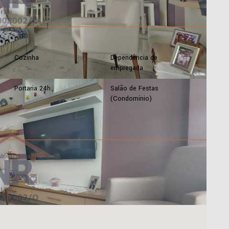
Cozinha
Dependência de
empregada
Portaria 24h
Salão de Festas
(Condomínio)