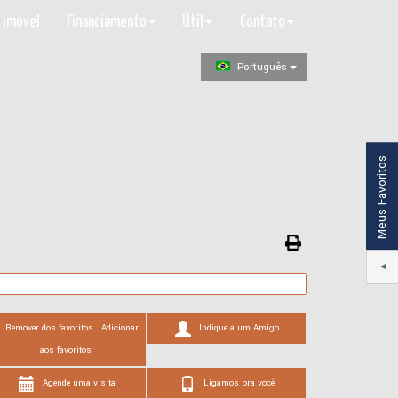
 imóvel
Financiamento
Útil
Contato
Português
Meus Favoritos
Remover dos favoritos
Adicionar
Indique a um Amigo
aos favoritos
Agende uma visita
Ligamos pra você