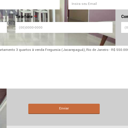
Telefone
Com
**
Enviar