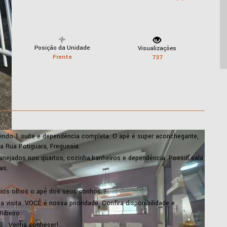
Posição da Unidade
Visualizações
Frente
737
ndo 1 suíte e dependência completa. O apê é super aconchegante,
a Rua Potiguara, Freguesia.
lanejados nos quartos, cozinha,banheiros e dependência. Possui sala
as.
rios olhos o apê dos seus sonhos.?
visita. VOCÊ é nossa prioridade. Confira disponibilidade e
Ribeiro
S . Venha conhecer!.