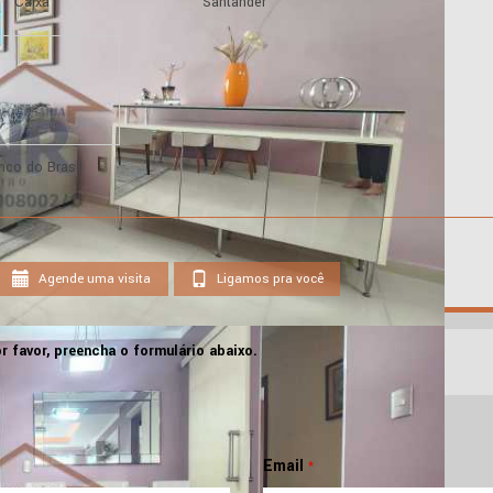
Caixa
Santander
nco do Brasil
Agende uma visita
Ligamos pra você
r favor, preencha o formulário abaixo.
Email
*