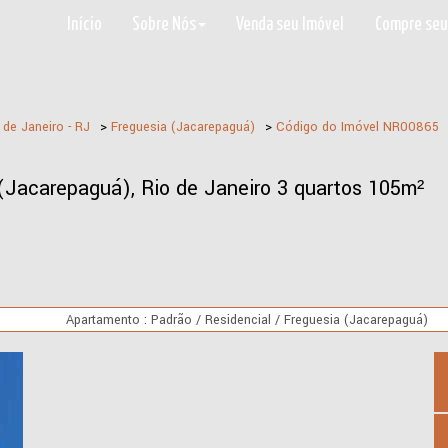
Início
Sobre Nós
Venda seu Imóvel
Compre seu
 de Janeiro - RJ
>
Freguesia (Jacarepaguá)
>
Código do Imóvel
NR00865
Jacarepaguá), Rio de Janeiro 3 quartos 105m²
Apartamento : Padrão / Residencial / Freguesia (Jacarepaguá)