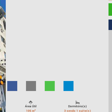
Área Útil
Dormitório(s)
105 m²
3 sendo 1 suíte(s)