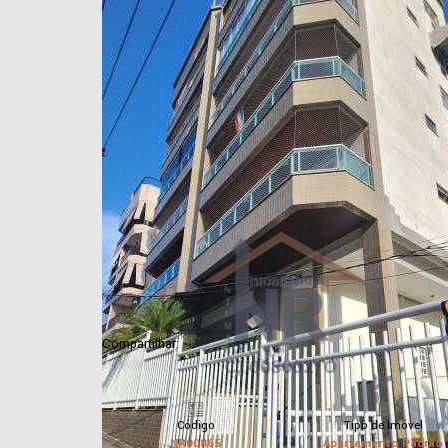
Compartilhar:
Código
Tipo de Imóvel
NR00865
Apartamento Padrão