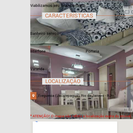
Viabilizamos seu financiamento.
CARACTERÍSTICAS
Banheiro serviço
Banheiro social
Interfone
Portaria
Varanda
LOCALIZAÇÃO
Freguesia (Jacarepaguá), Rio de Janeiro - RJ
* ATENÇÃO! O mapa não reflete a localização exata do imóvel.