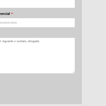
ercial
**