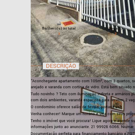
Banheiro(s) ao total
Vaga(s)
3
2
DESCRIÇÃO
"Aconchegante apartamento com 105m², com 3 quartos, se
arejado e varanda com cortina de vidro. Está bem situado n
Tudo novinho ? Teto com iluminação indireta e armários p
com dois ambientes, varanda espaçosa para receber, 2 vag
O condomínio oferece salão de festas, portaria 24h.
Venha conhecer! Marque um horário e veja com seus próp
Tenho o imóvel que você procura! Ligue agora e agende sua 
informações junto ao anunciante. 21 99928 6066. Niumar 
Documentação perfeita para financiamento bancário e FGT