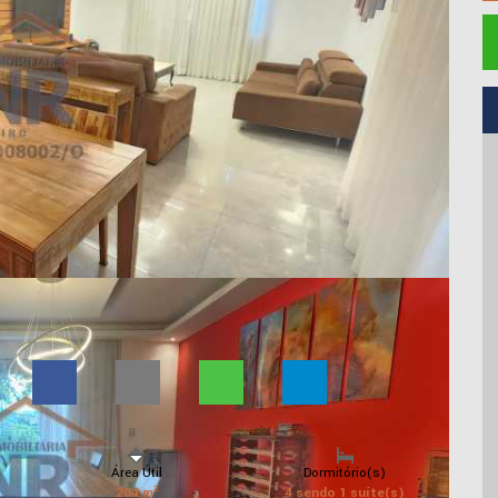
Área Útil
Dormitório(s)
204 m²
4 sendo 1 suíte(s)