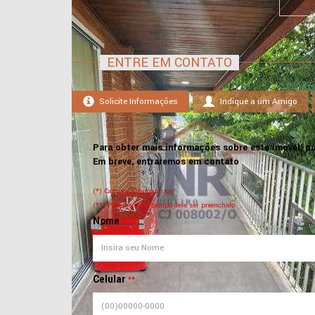
Ba
ENTRE EM CONTATO
Solicite Informações
Indique a um Amigo
Para obter mais informações sobre este imóvel, po
Em breve, entraremos em contato
(*) Campos Obrigatórios
(**) Pelo menos 1 campo deve ser preenchido
Nome
*
Celular
**