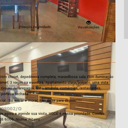
Posição da Unidade
Visualizações
Frente
480
m closet, depedência completa, maravilhosa sala com iluminação
met, 3 vagas na escritura. Apartamento claro, arejado, uma vista
a Grajaú Jacarepaguá, linha amarela, comércios, restaurantes,
porteira fechada..
ial.. Só entrar e morar, não deixe para depois!!!!
e agora e agende sua visita. VOCÊ é nossa prioridade. Confira
928 6066. Niumar Ribeiro