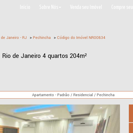
Início
Sobre Nós
Venda seu Imóvel
Compre seu
 de Janeiro - RJ
>
Pechincha
>
Código do Imóvel
NR00834
Rio de Janeiro 4 quartos 204m²
Apartamento - Padrão / Residencial / Pechincha