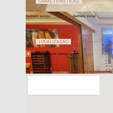
CARACTERÍSTICAS
Banheiro serviço
Banheiro social
Varanda
LOCALIZAÇÃO
Pechincha, Rio de Janeiro - RJ
* ATENÇÃO! O mapa não reflete a localização exata do imóvel.