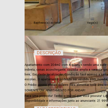
Banheiro(s) ao total
Vaga(s)
3
3
DESCRIÇÃO
Apartamento com 204m2 com 4 quartos sendo uma suite co
indireta, cenas aconchegante, cozinha ampla e varanda gour
livre,. Excelente localização, Condução fácil acesso a serr
escolas...O apartamento podendo ser vendido com mobilia, 
O Prédio possui placas solares para alimentar toda área soc
SOMENTE UM APARTAMENTO POR ANDAR!
Faça uma proposta! Tenho o imóvel que você procura! Ligu
disponibilidade e informações junto ao anunciante. 21 99