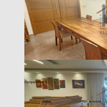
Compartilhar:
Código
Tipo de Imóvel
NR00834
Apartamento Padrão