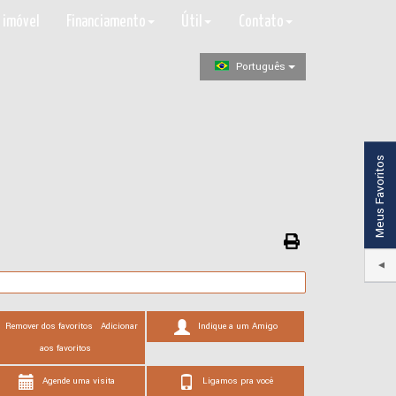
 imóvel
Financiamento
Útil
Contato
Português
Meus Favoritos
Remover dos favoritos
Adicionar
Indique a um Amigo
aos favoritos
Agende uma visita
Ligamos pra você