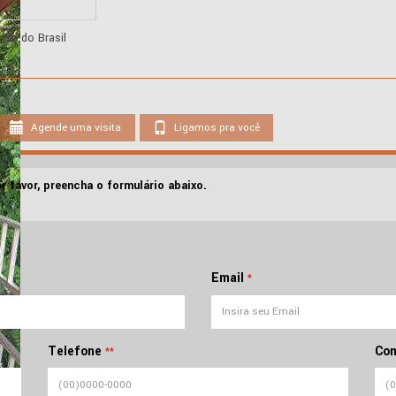
nco do Brasil
Agende uma visita
Ligamos pra você
r favor, preencha o formulário abaixo.
Email
*
Telefone
Com
**