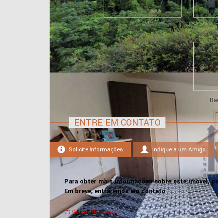
Bradesco
Ba
ENTRE EM CONTATO
Solicite Informações
Indique a um Amigo
Para obter mais informações sobre este imóvel, po
Em breve, entraremos em contato
(*) Campos Obrigatórios