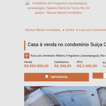
Niumar Ribeiro Imobiliária
>
Venda
>
Casa em Condomín
Casa à venda no condomínio Suiça C
Rua Luís Severiano Ribeiro, Freguesia (Jacarepaguá), Rio 
Venda
Condomínio
IPTU
Ac
R$
850.000,00
R$
300,00
R$
2.405,00
Fi
IMPERDÍVEL