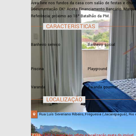
Área livre nos fundos da casa com salão de festas e churra
Documentação OK! Aceita Financiamento Bancário. Marque j
Referência: próximo ao 18º Batalhão da PM.
CARACTERÍSTICAS
Banheiro serviço
Banheiro social
Piscina
Playground
Varanda
Varanda gourmet
LOCALIZAÇÃO
Rua Luís Severiano Ribeiro, Freguesia (Jacarepaguá), Rio d
* ATENÇÃO! O mapa não reflete a localização exata do imóvel.