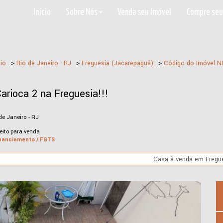
Início
Sobre Nós
Venda seu Imóvel
Compre seu
io
>
Rio de Janeiro - RJ
>
Freguesia (Jacarepaguá)
>
Código do Imóvel
N
arioca 2 na Freguesia!!!
de Janeiro - RJ
eito para venda
nanciamento / FGTS
Casa à venda em Fregu