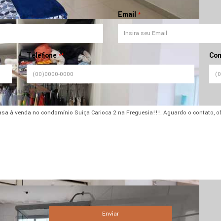
Email
*
Telefone
Com
**
Enviar