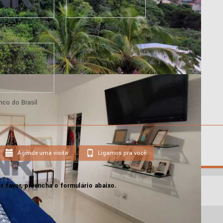
Caixa
Santander
nco do Brasil
Agende uma visita
Ligamos pra você
r favor, preencha o formulário abaixo.