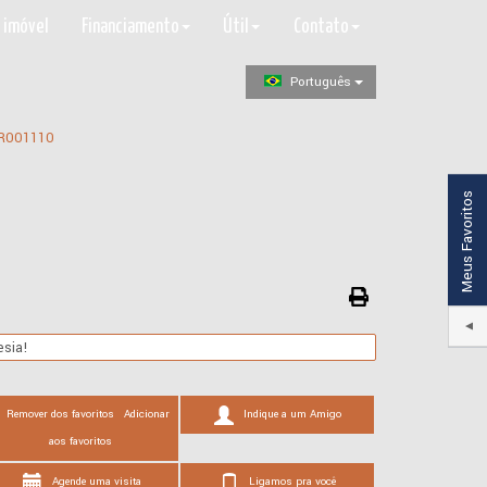
 imóvel
Financiamento
Útil
Contato
Português
R001110
Meus Favoritos
esia!
Remover dos favoritos
Adicionar
Indique a um Amigo
aos favoritos
Agende uma visita
Ligamos pra você