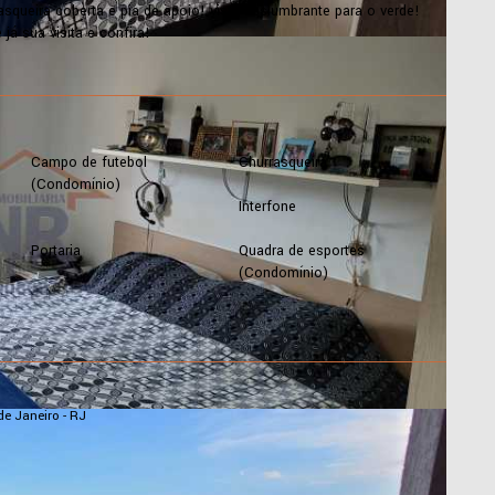
squeira coberta e pia de apoio! vista deslumbrante para o verde!
á sua visita e confira!
Campo de futebol
Churrasqueira
(Condomínio)
Interfone
Portaria
Quadra de esportes
(Condomínio)
e Janeiro - RJ