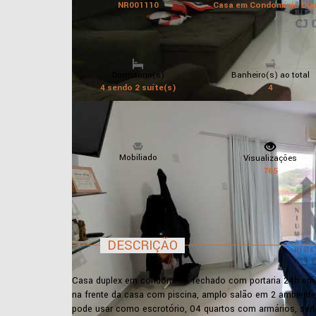
NR001110
Casa em Condomínio Dup
Dormitório(s)
Banheiro(s) ao total
4 sendo 2 suíte(s)
4
Mobiliado
Visualizações
765
DESCRIÇÃO
Casa duplex em condomínio fechado com portaria 24h em 
na frente da casa com piscina, amplo salão em 2 ambientes
pode usar como escrotório, 04 quartos com armários, send