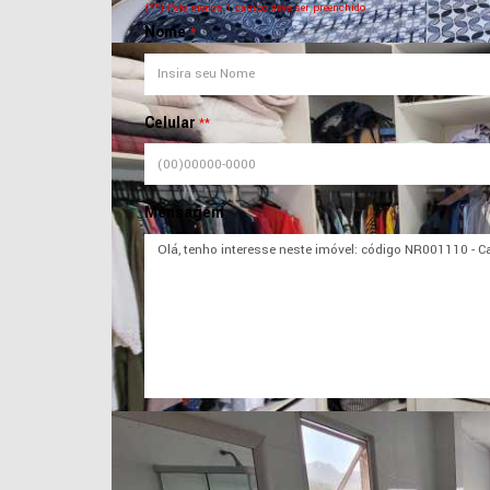
(**) Pelo menos 1 campo deve ser preenchido
Nome
*
Celular
**
Mensagem