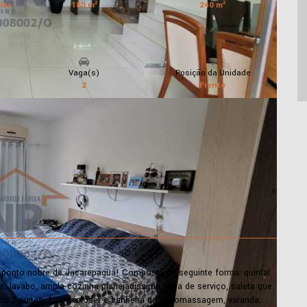
lex
180 m²
240 m²
Vaga(s)
Posição da Unidade
2
Frente
ponto nobre de Jacarepaguá! Composta da seguinte forma: quintal
, lavabo, ampla cozinha planejadíssima, área de serviço, saleta que
o 2 suítes, 1 com closet e banheira de hidromassagem, varanda.