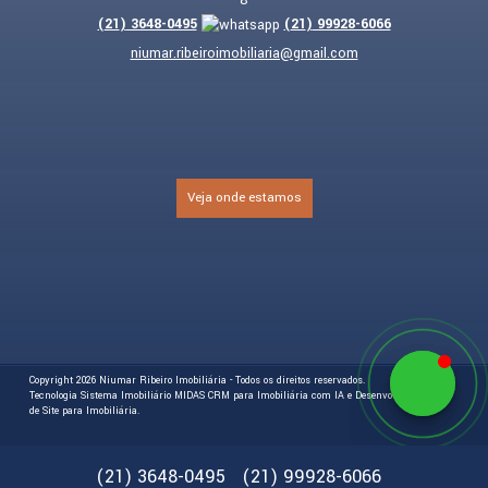
8
(
21
)
3648-0495
(
21
)
99928-6066
niumar.ribeiroimobiliaria@gmail.com
Veja onde estamos
Copyright 2026
Niumar Ribeiro Imobiliária
- Todos os direitos reservados.
Tecnologia
Sistema Imobiliário
MIDAS
CRM para Imobiliária com IA
e
Desenvolvimento
de Site para Imobiliária
.
(
21
)
3648-0495
(
21
)
99928-6066