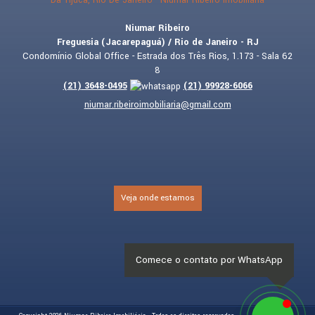
Niumar Ribeiro
Freguesia (Jacarepaguá) / Rio de Janeiro - RJ
Condomínio Global Office - Estrada dos Três Rios, 1.173 - Sala 62
8
(
21
)
3648-0495
(
21
)
99928-6066
niumar.ribeiroimobiliaria@gmail.com
Veja onde estamos
Comece o contato por WhatsApp